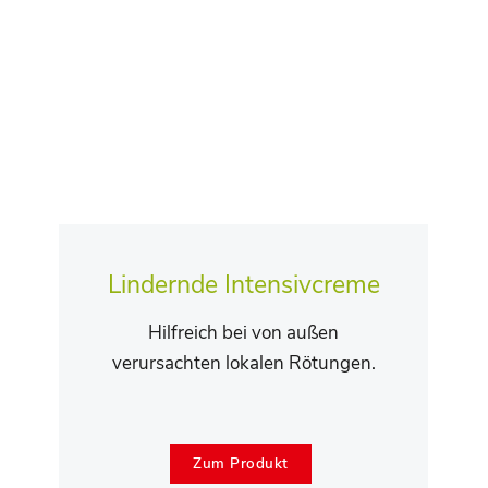
Tränensäcken, Augenringen und
Mimikfalten vorbeugend und
korrigierend wirkt.
Zum Produkt
Lindernde Intensivcreme
Hilfreich bei von außen
verursachten lokalen Rötungen.
Zum Produkt