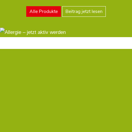
Alle Produkte
Beitrag jetzt lesen
Kostenfreier
Botendienst
Tausende Produkte, Angebote und Aktionen,
Medikamenten-Vorbestellung
Zum Online Shop