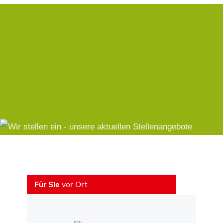
Komm ins
Helden-Team
Pharmazeutisch-technische/r Assistent/in (PTA)
(/m/w/d)
Alle Stellenangebote
Für Sie
vor Ort